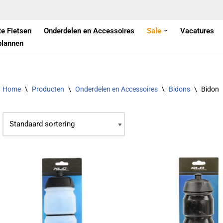
te Fietsen
Onderdelen en Accessoires
Sale
Vacatures
plannen
Home
\
Producten
\
Onderdelen en Accessoires
\
Bidons
\
Bidon