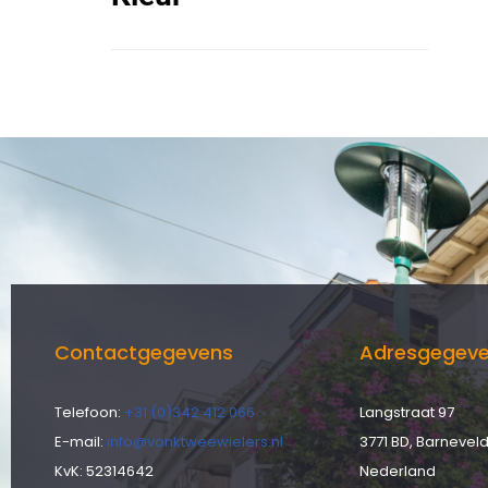
Contactgegevens
Adresgegev
Telefoon:
+31 (0)342 412 066
Langstraat 97
E-mail:
info@vonktweewielers.nl
3771 BD, Barnevel
KvK: 52314642
Nederland