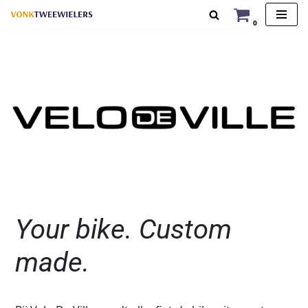
0
Ga
naar
de
inhoud
Your bike. Custom
made.