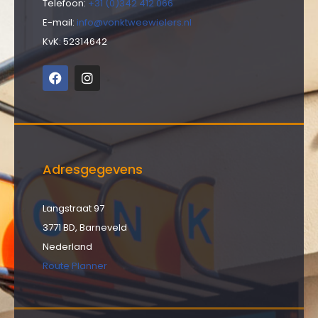
Telefoon:
+31 (0)342 412 066
E-mail:
info@vonktweewielers.nl
KvK: 52314642
Adresgegevens
Langstraat 97
3771 BD, Barneveld
Nederland
Route Planner