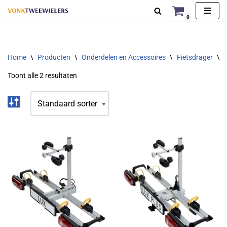
0
Ga
naar
de
Home
\
Producten
\
Onderdelen en Accessoires
\
Fietsdrager
\
inhoud
Toont alle 2 resultaten