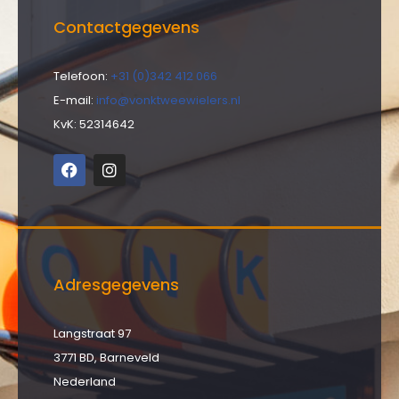
Contactgegevens
Telefoon:
+31 (0)342 412 066
E-mail:
info@vonktweewielers.nl
KvK: 52314642
Adresgegevens
Langstraat 97
3771 BD, Barneveld
Nederland