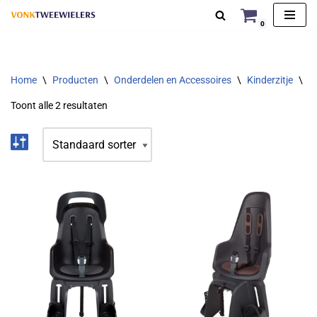
0
Ga
naar
de
Home
\
Producten
\
Onderdelen en Accessoires
\
Kinderzitje
\
Ac
inhoud
Toont alle 2 resultaten