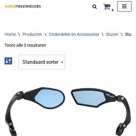
0
Ga
naar
de
Home
\
Producten
\
Onderdelen en Accessoires
\
Sturen
\
Sture
inhoud
Toont alle 3 resultaten