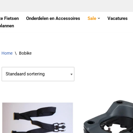
te Fietsen
Onderdelen en Accessoires
Sale
Vacatures
plannen
Home
\
Bobike