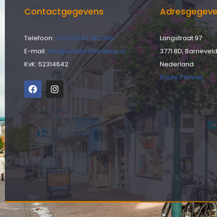
Contactgegevens
Adresgegev
Telefoon:
+31 (0)342 412 066
Langstraat 97
E-mail:
info@vonktweewielers.nl
3771 BD, Barnevel
KvK: 52314642
Nederland
Route Planner