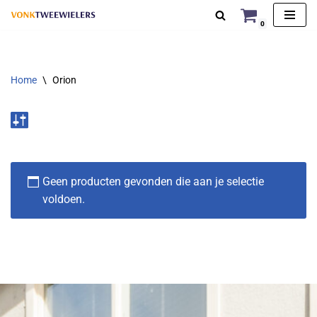
0
Ga
naar
de
Home
\
Orion
inhoud
Geen producten gevonden die aan je selectie
voldoen.