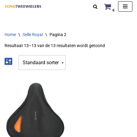
0
Ga
naar
de
Home
\
Selle Royal
\
Pagina 2
inhoud
Resultaat 13–13 van de 13 resultaten wordt getoond