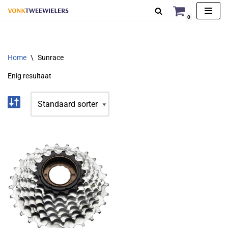
0
Ga
naar
de
Home
\
Sunrace
inhoud
Enig resultaat