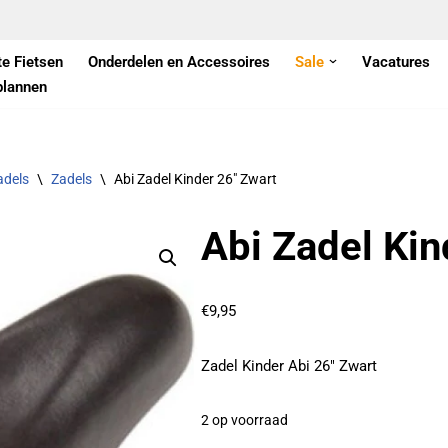
te Fietsen
Onderdelen en Accessoires
Sale
Vacatures
plannen
adels
\
Zadels
\
Abi Zadel Kinder 26″ Zwart
Abi Zadel Kin
€
9,95
Zadel Kinder Abi 26″ Zwart
2 op voorraad