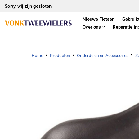
Sorry, wij zijn gesloten
Ga
Nieuwe Fietsen
Gebruik
naar
Over ons
Reparatie in
de
inhoud
Home
\
Producten
\
Onderdelen en Accessoires
\
Z