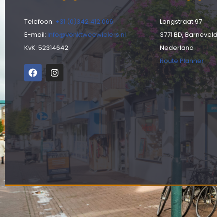
Telefoon:
+31 (0)342 412 066
Langstraat 97
E-mail:
info@vonktweewielers.nl
3771 BD, Barnevel
KvK: 52314642
Nederland
Route Planner