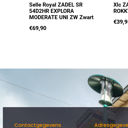
Selle Royal ZADEL SR
Xlc Z
54D2HR EXPLORA
ROKK
MODERATE UNI ZW Zwart
€
39,9
€
69,90
Contactgegevens
Adresgegev