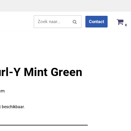
Contact
0
rl-Y Mint Green
5cm
et beschikbaar.