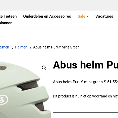
te Fietsen
Onderdelen en Accessoires
Sale
Vacatures
plannen
elmen
\
Helmen
\
Abus helm Purl-Y Mint Green
Abus helm Pu
Abus helm Purl-Y mint green S 51-5
Dit product is nu niet op voorraad en ni