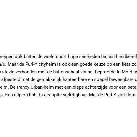
gen ook buiten de wielersport hoge snelheden binnen handbereik. 
/u. Maar de Purl-Y cityhelm is ook een goede keuze op een fiets zo
 stevig verbonden met de buitenschaal via het beproefde In-Mold-p
at afgesteld met de gemakkelijk hanteerbare en soepel beweegbare d
elm. De trendy Urban-helm met een diepe achterzijde voor een bet
es. Een clip-on-licht is als optie verkrijgbaar. Met de Purl-Y vlot do