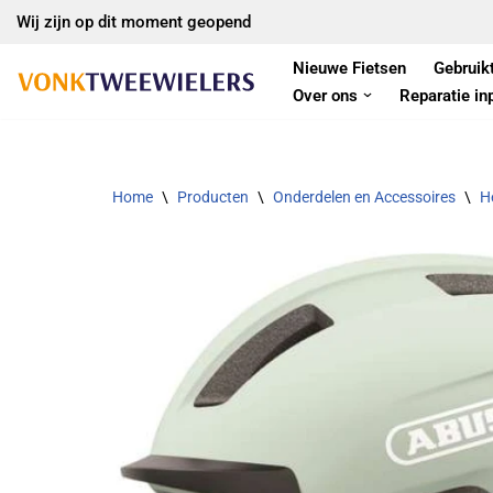
Wij zijn op dit moment geopend
Ga
Nieuwe Fietsen
Gebruik
naar
Over ons
Reparatie in
de
inhoud
Home
\
Producten
\
Onderdelen en Accessoires
\
H