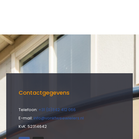
Contactgegevens
Telefoon:
+31 (0)342 412 066
E-mail:
info@vonktweewielers.nl
KvK: 52314642