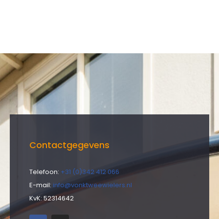
Contactgegevens
Telefoon:
+31 (0)342 412 066
E-mail:
info@vonktweewielers.nl
KvK: 52314642