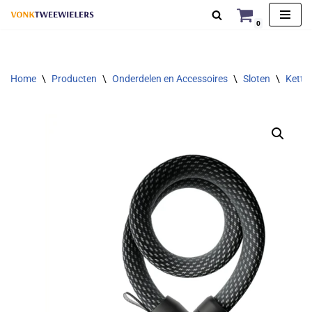
0
Ga
naar
de
Home
\
Producten
\
Onderdelen en Accessoires
\
Sloten
\
Ketti
inhoud