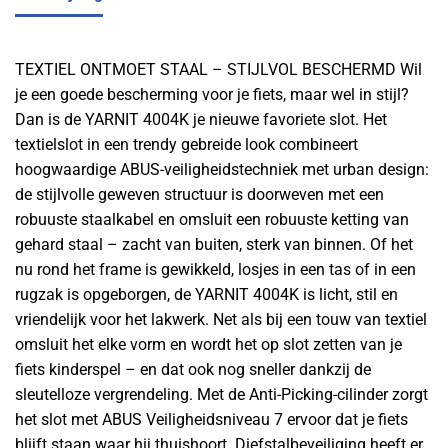
TEXTIEL ONTMOET STAAL – STIJLVOL BESCHERMD Wil
je een goede bescherming voor je fiets, maar wel in stijl?
Dan is de YARNIT 4004K je nieuwe favoriete slot. Het
textielslot in een trendy gebreide look combineert
hoogwaardige ABUS-veiligheidstechniek met urban design:
de stijlvolle geweven structuur is doorweven met een
robuuste staalkabel en omsluit een robuuste ketting van
gehard staal – zacht van buiten, sterk van binnen. Of het
nu rond het frame is gewikkeld, losjes in een tas of in een
rugzak is opgeborgen, de YARNIT 4004K is licht, stil en
vriendelijk voor het lakwerk. Net als bij een touw van textiel
omsluit het elke vorm en wordt het op slot zetten van je
fiets kinderspel – en dat ook nog sneller dankzij de
sleutelloze vergrendeling. Met de Anti-Picking-cilinder zorgt
het slot met ABUS Veiligheidsniveau 7 ervoor dat je fiets
blijft staan waar hij thuishoort. Diefstalbeveiliging heeft er