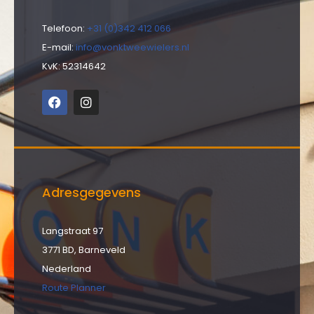
Telefoon:
+31 (0)342 412 066
E-mail:
info@vonktweewielers.nl
KvK: 52314642
Adresgegevens
Langstraat 97
3771 BD, Barneveld
Nederland
Route Planner