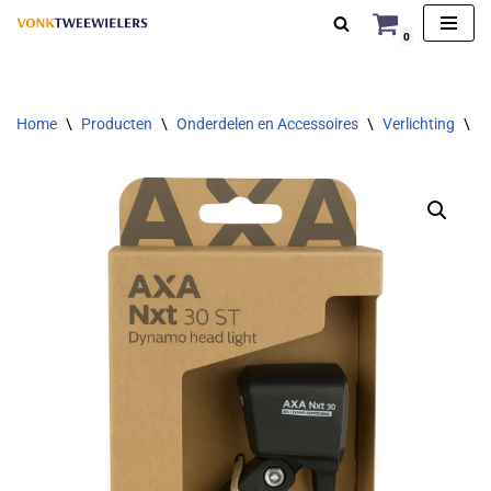
0
Ga
naar
de
Home
\
Producten
\
Onderdelen en Accessoires
\
Verlichting
\
K
inhoud