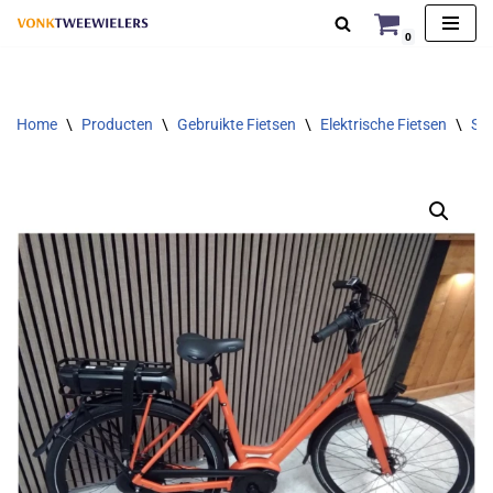
0
Ga
naar
de
Home
\
Producten
\
Gebruikte Fietsen
\
Elektrische Fietsen
\
Sta
inhoud