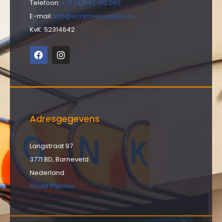
Telefoon:
+31 (0)342 412 066
E-mail:
info@vonktweewielers.nl
KvK: 52314642
Adresgegevens
Langstraat 97
3771 BD, Barneveld
Nederland
Route Planner