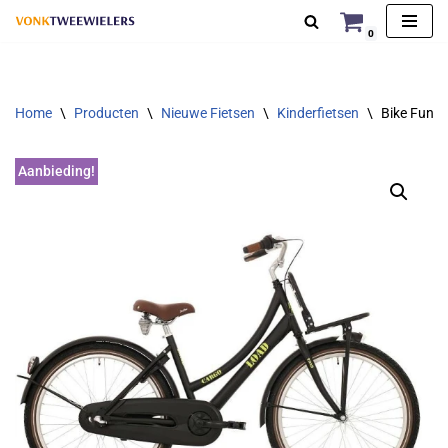
0
Ga
naar
de
Home
\
Producten
\
Nieuwe Fietsen
\
Kinderfietsen
\
Bike Fun L
inhoud
Aanbieding!