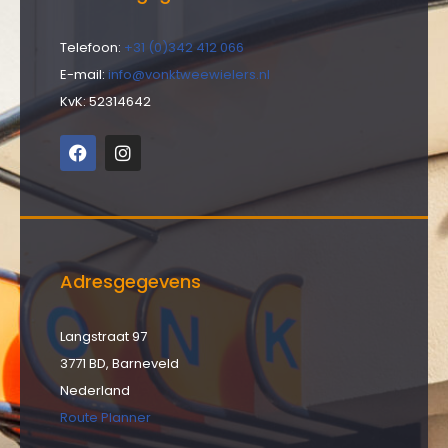
Telefoon:
+31 (0)342 412 066
E-mail:
info@vonktweewielers.nl
KvK: 52314642
Adresgegevens
Langstraat 97
3771 BD, Barneveld
Nederland
Route Planner