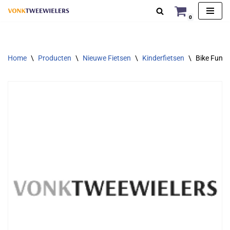
0
Ga
naar
de
Home
\
Producten
\
Nieuwe Fietsen
\
Kinderfietsen
\
Bike Fun L
inhoud