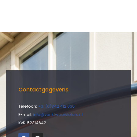
Contactgegevens
Telefoon:
+31 (0)342 412 066
E-mail:
info@vonktweewielers.nl
KvK: 52314642