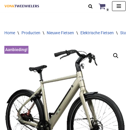
0
Ga
naar
de
Home
\
Producten
\
Nieuwe Fietsen
\
Elektrische Fietsen
\
Stads
inhoud
Aanbieding!