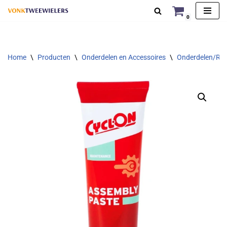
0
Ga
naar
de
Home
\
Producten
\
Onderdelen en Accessoires
\
Onderdelen/Rep
inhoud