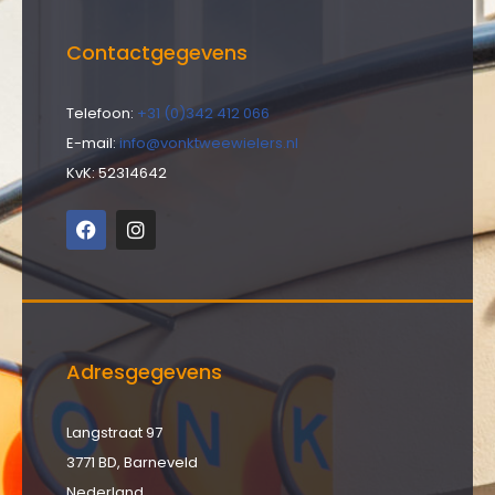
Contactgegevens
Telefoon:
+31 (0)342 412 066
E-mail:
info@vonktweewielers.nl
KvK: 52314642
Adresgegevens
Langstraat 97
3771 BD, Barneveld
Nederland