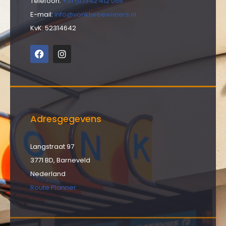
Telefoon:
+31 (0)342 412 066
E-mail:
info@vonktweewielers.nl
KvK: 52314642
Adresgegevens
Langstraat 97
3771 BD, Barneveld
Nederland
Route Planner