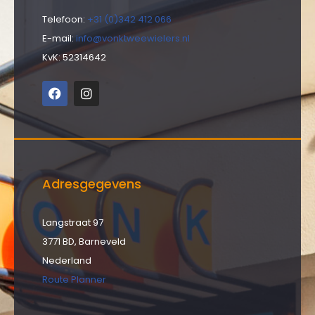
Telefoon:
+31 (0)342 412 066
E-mail:
info@vonktweewielers.nl
KvK: 52314642
Adresgegevens
Langstraat 97
3771 BD, Barneveld
Nederland
Route Planner