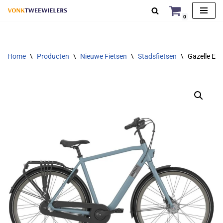
0
Ga
naar
de
Home
\
Producten
\
Nieuwe Fietsen
\
Stadsfietsen
\
Gazelle Es
inhoud