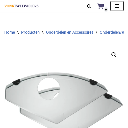
0
Ga
naar
de
Home
\
Producten
\
Onderdelen en Accessoires
\
Onderdelen/Rep
inhoud