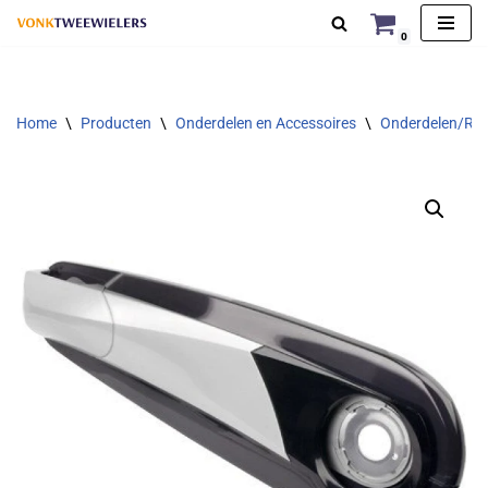
0
Ga
naar
de
Home
\
Producten
\
Onderdelen en Accessoires
\
Onderdelen/Rep
inhoud