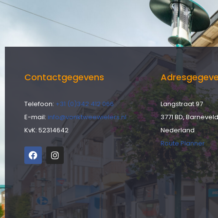
Contactgegevens
Adresgegev
Telefoon:
+31 (0)342 412 066
Langstraat 97
E-mail:
info@vonktweewielers.nl
3771 BD, Barnevel
KvK: 52314642
Nederland
Route Planner