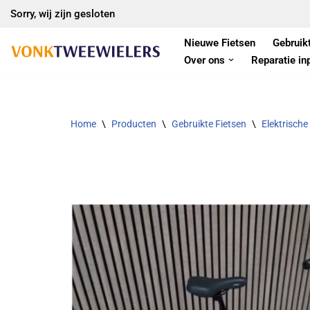
Sorry, wij zijn gesloten
Ga
Nieuwe Fietsen
Gebruik
naar
Over ons
Reparatie in
de
inhoud
Home
\
Producten
\
Gebruikte Fietsen
\
Elektrische