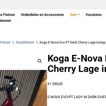
te Fietsen
Onderdelen en Accessoires
Sale
Vacatures
plannen
 Fietsen
\
Stadsfietsen
\
Koga E-Nova Evo PT Dark Cherry Lage instap
Koga E-Nova 
Cherry Lage i
€
1.599,00
E-NOVA EVO-PT LADY M DARK-CHE