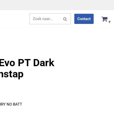
Contact
0
Evo PT Dark
nstap
RRY NO BATT