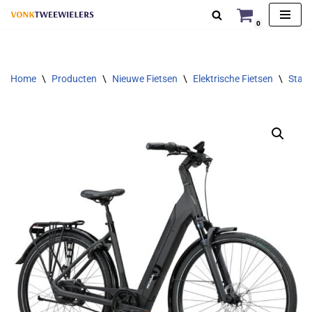
0
Ga
naar
de
Home
\
Producten
\
Nieuwe Fietsen
\
Elektrische Fietsen
\
Stads
inhoud