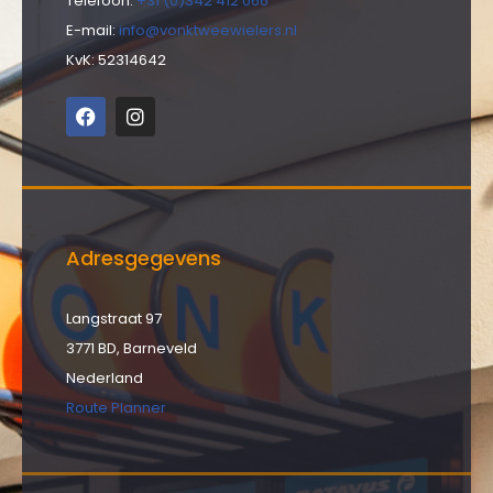
Telefoon:
+31 (0)342 412 066
E-mail:
info@vonktweewielers.nl
KvK: 52314642
Adresgegevens
Langstraat 97
3771 BD, Barneveld
Nederland
Route Planner