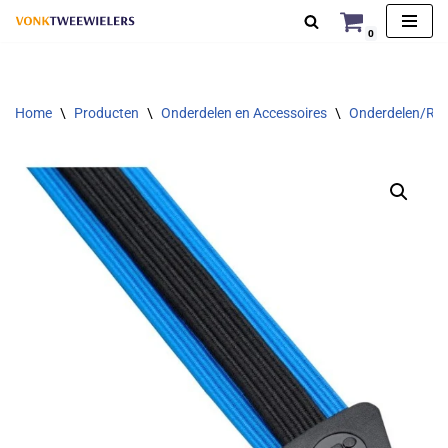
0
Ga
naar
de
Home
\
Producten
\
Onderdelen en Accessoires
\
Onderdelen/Rep
inhoud