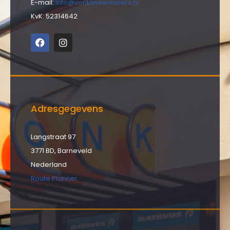
E-mail:
info@vonktweewielers.nl
KvK: 52314642
Adresgegevens
Langstraat 97
3771 BD, Barneveld
Nederland
Route Planner