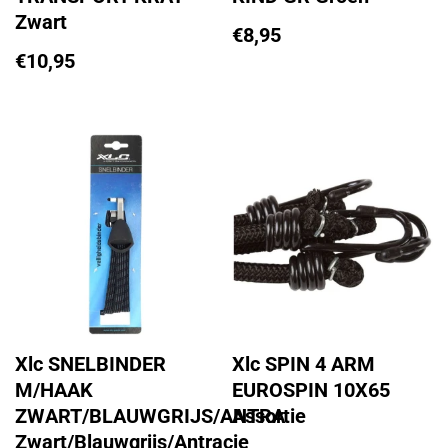
Zwart
€
8,95
€
10,95
Xlc SNELBINDER
Xlc SPIN 4 ARM
M/HAAK
EUROSPIN 10X65
ZWART/BLAUWGRIJS/ANTRA
Assortie
Zwart/Blauwgrijs/Antracie