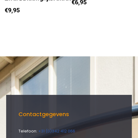
€
6,95
€
9,95
Contactgegevens
Telefoon:
+31 (0)342 412 066