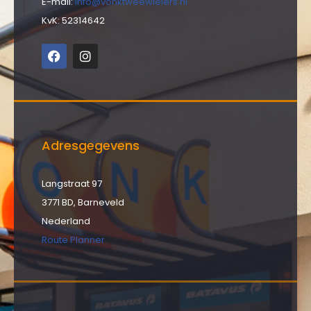
E-mail:
info@vonktweewielers.nl
KvK: 52314642
Adresgegevens
Langstraat 97
3771 BD, Barneveld
Nederland
Route Planner