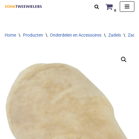
0
Ga
naar
de
Home
\
Producten
\
Onderdelen en Accessoires
\
Zadels
\
Zadel
inhoud