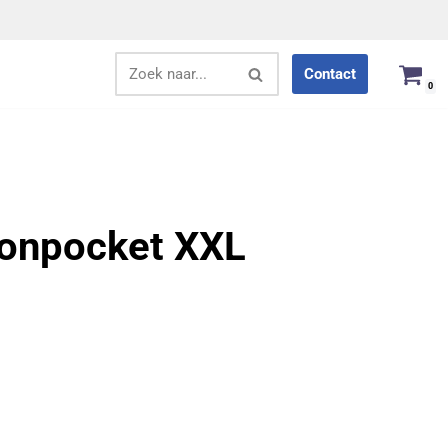
Contact
0
oonpocket XXL