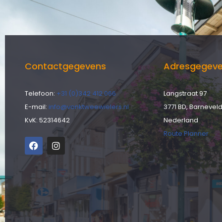
Contactgegevens
Adresgegev
Telefoon:
+31 (0)342 412 066
Langstraat 97
E-mail:
info@vonktweewielers.nl
3771 BD, Barnevel
KvK: 52314642
Nederland
Route Planner