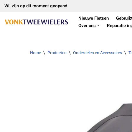
Wij zijn op dit moment geopend
Ga
Nieuwe Fietsen
Gebruik
naar
Over ons
Reparatie in
de
inhoud
Home
\
Producten
\
Onderdelen en Accessoires
\
T