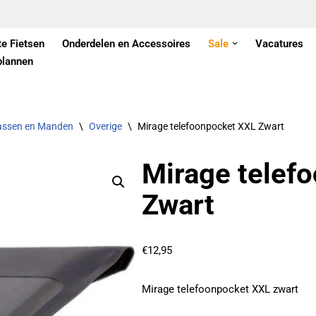
te Fietsen
Onderdelen en Accessoires
Sale
Vacatures
plannen
assen en Manden
\
Overige
\
Mirage telefoonpocket XXL Zwart
Mirage telef
Zwart
€
12,95
Mirage telefoonpocket XXL zwart