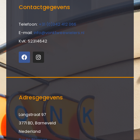
Contactgegevens
Telefoon:
+31 (0)342 412 066
E-mail:
info@vonktweewielers.nl
KvK: 52314642
Adresgegevens
Langstraat 97
3771 BD, Barneveld
Nederland
Route Planner