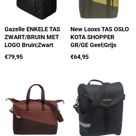
Gazelle ENKELE TAS
New Looxs TAS OSLO
ZWART/BRUIN MET
KOTA SHOPPER
LOGO Bruin|Zwart
GR/GE Geel|Grijs
€
79,95
€
64,95