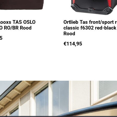
Looxs TAS OSLO
Ortlieb Tas front/sport r
O RO/BR Rood
classic f6302 red-black
Rood
5
€
114,95