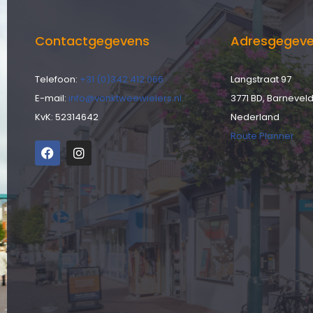
Contactgegevens
Adresgegev
Telefoon:
+31 (0)342 412 066
Langstraat 97
E-mail:
info@vonktweewielers.nl
3771 BD, Barnevel
KvK: 52314642
Nederland
Route Planner