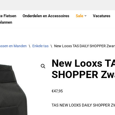
te Fietsen
Onderdelen en Accessoires
Sale
Vacatures
plannen
assen en Manden
\
Enkele tas
\
New Looxs TAS DAILY SHOPPER Zwar
New Looxs T
SHOPPER Zw
€
47,95
TAS NEW LOOXS DAILY SHOPPER Z