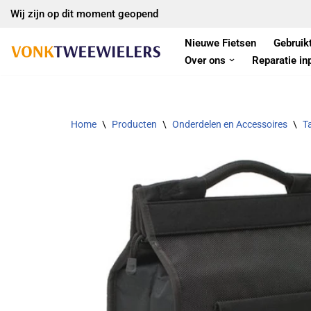
Wij zijn op dit moment geopend
Ga
Nieuwe Fietsen
Gebruik
naar
Over ons
Reparatie in
de
inhoud
Home
\
Producten
\
Onderdelen en Accessoires
\
T