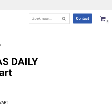
Contact
0
t
AS DAILY
art
WART