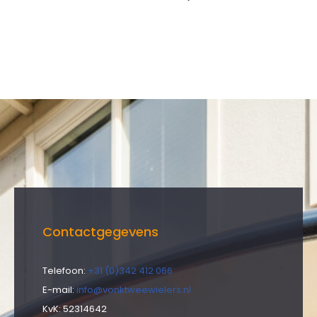
Contactgegevens
Telefoon:
+31 (0)342 412 066
E-mail:
info@vonktweewielers.nl
KvK: 52314642