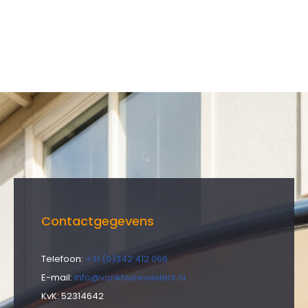
Contactgegevens
Telefoon:
+31 (0)342 412 066
E-mail:
info@vonktweewielers.nl
KvK: 52314642