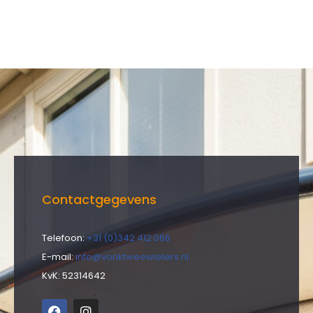
Contactgegevens
Telefoon:
+31 (0)342 412 066
E-mail:
info@vonktweewielers.nl
KvK: 52314642