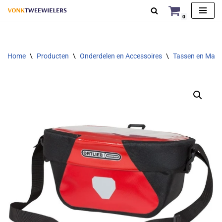
0
Ga
naar
de
Home
\
Producten
\
Onderdelen en Accessoires
\
Tassen en Man
inhoud