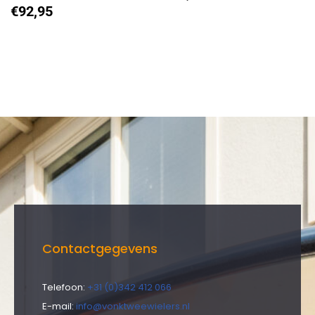
€
92,95
Contactgegevens
Telefoon:
+31 (0)342 412 066
E-mail:
info@vonktweewielers.nl