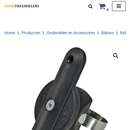
0
Ga
naar
de
Home
\
Producten
\
Onderdelen en Accessoires
\
Bidons
\
Bidon
inhoud