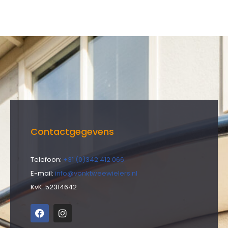
Contactgegevens
Telefoon:
+31 (0)342 412 066
E-mail:
info@vonktweewielers.nl
KvK: 52314642