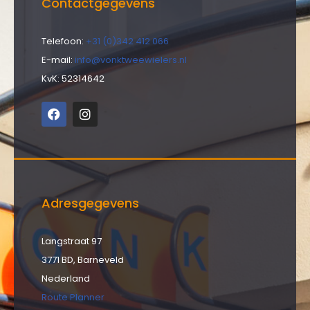
Contactgegevens
Telefoon:
+31 (0)342 412 066
E-mail:
info@vonktweewielers.nl
KvK: 52314642
Adresgegevens
Langstraat 97
3771 BD, Barneveld
Nederland
Route Planner