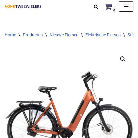
0
Ga
naar
de
Home
\
Producten
\
Nieuwe Fietsen
\
Elektrische Fietsen
\
Stads
inhoud