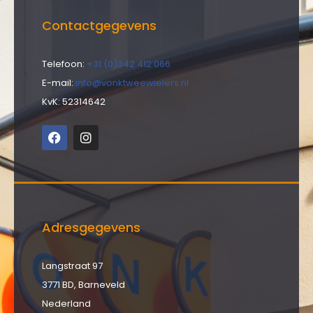
Contactgegevens
Telefoon:
+31 (0)342 412 066
E-mail:
info@vonktweewielers.nl
KvK: 52314642
Adresgegevens
Langstraat 97
3771 BD, Barneveld
Nederland