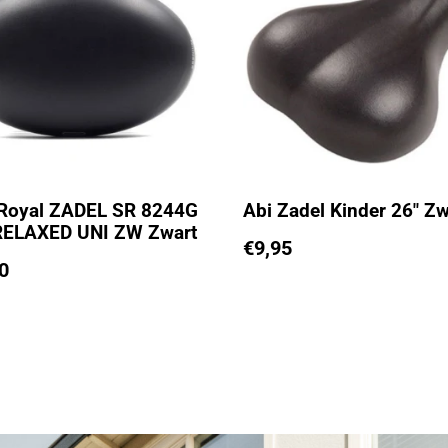
 Royal ZADEL SR 8244G
Abi Zadel Kinder 26″ Zw
RELAXED UNI ZW Zwart
€
9,95
0