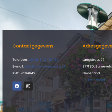
Contactgegevens
Adresgegev
Telefoon:
+31 (0)342 412 066
Langstraat 97
E-mail:
info@vonktweewielers.nl
3771 BD, Barnevel
KvK: 52314642
Nederland
Route Planner