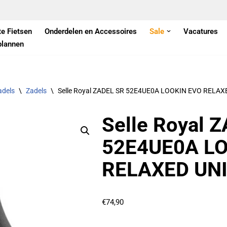
te Fietsen
Onderdelen en Accessoires
Sale
Vacatures
plannen
adels
\
Zadels
\
Selle Royal ZADEL SR 52E4UE0A LOOKIN EVO RELAX
Selle Royal 
52E4UE0A L
RELAXED UNI
€
74,90