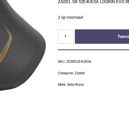
ZADEL SR 52E4UE0A LOOKIN EVO 
2 op voorraad
Toevo
SKU:
ZDSR52E4UE0A
Categorie:
Zadels
Merk:
Selle Royal