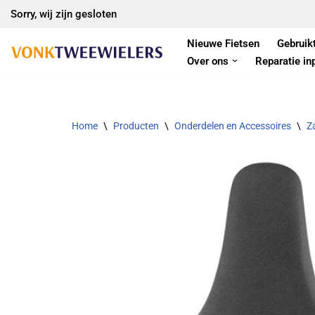
Sorry, wij zijn gesloten
Ga
Nieuwe Fietsen
Gebruik
naar
Over ons
Reparatie in
de
inhoud
Home
\
Producten
\
Onderdelen en Accessoires
\
Z