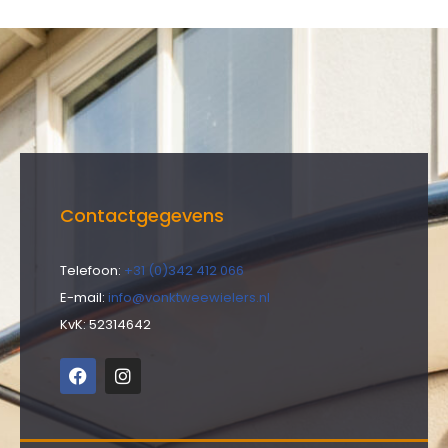
Contactgegevens
Telefoon:
+31 (0)342 412 066
E-mail:
info@vonktweewielers.nl
KvK: 52314642