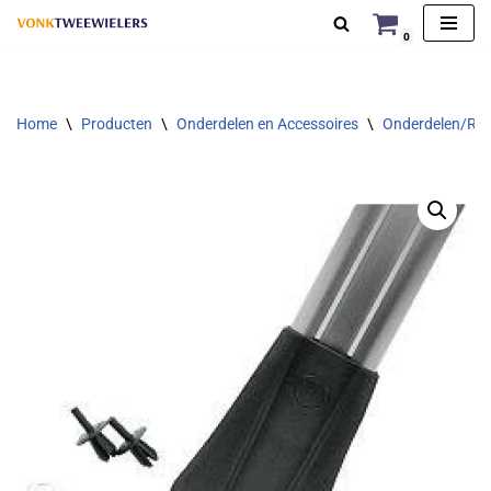
0
Ga
naar
de
Home
\
Producten
\
Onderdelen en Accessoires
\
Onderdelen/Rep
inhoud