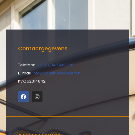
Contactgegevens
Telefoon:
+31 (0)342 412 066
E-mail:
info@vonktweewielers.nl
KvK: 52314642