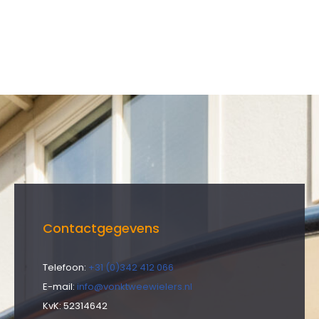
Contactgegevens
Telefoon:
+31 (0)342 412 066
E-mail:
info@vonktweewielers.nl
KvK: 52314642