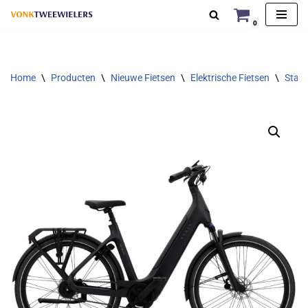
0
Ga
naar
de
Home
\
Producten
\
Nieuwe Fietsen
\
Elektrische Fietsen
\
Stads
inhoud