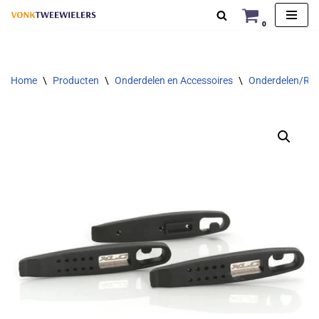
0
Ga
naar
de
Home
\
Producten
\
Onderdelen en Accessoires
\
Onderdelen/Rep
inhoud