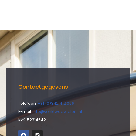
Contactgegevens
Telefoon:
+31 (0)342 412 066
E-mail:
info@vonktweewielers.nl
KvK: 52314642