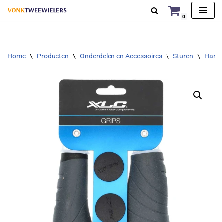
0
Ga
naar
de
Home
\
Producten
\
Onderdelen en Accessoires
\
Sturen
\
Handv
inhoud