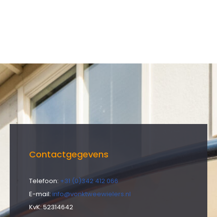
Contactgegevens
Telefoon:
+31 (0)342 412 066
E-mail:
info@vonktweewielers.nl
KvK: 52314642