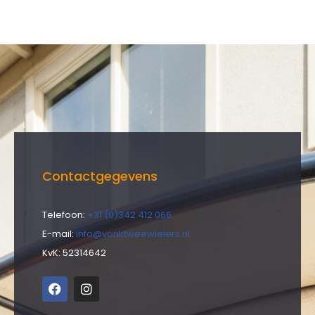
Contactgegevens
Telefoon:
+31 (0)342 412 066
E-mail:
info@vonktweewielers.nl
KvK: 52314642