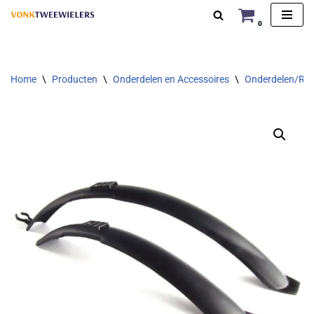
0
Ga
naar
de
Home
\
Producten
\
Onderdelen en Accessoires
\
Onderdelen/Rep
inhoud