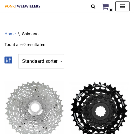
0
Ga
naar
de
Home
\
Shimano
inhoud
Toont alle 9 resultaten