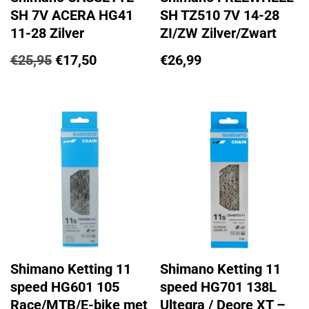
SH 7V ACERA HG41
SH TZ510 7V 14-28
11-28 Zilver
ZI/ZW Zilver/Zwart
€
25,95
€
17,50
€
26,99
Shimano Ketting 11
Shimano Ketting 11
speed HG601 105
speed HG701 138L
Race/MTB/E-bike met
Ultegra / Deore XT –