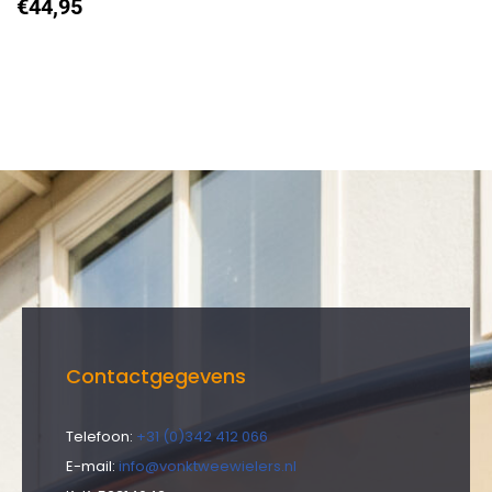
€
44,95
Contactgegevens
Telefoon:
+31 (0)342 412 066
E-mail:
info@vonktweewielers.nl