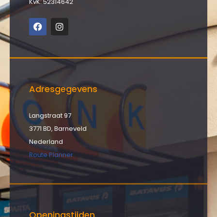
KvK: 52314642
Adresgegevens
Langstraat 97
3771 BD, Barneveld
Nederland
Route Planner
Openingstijden