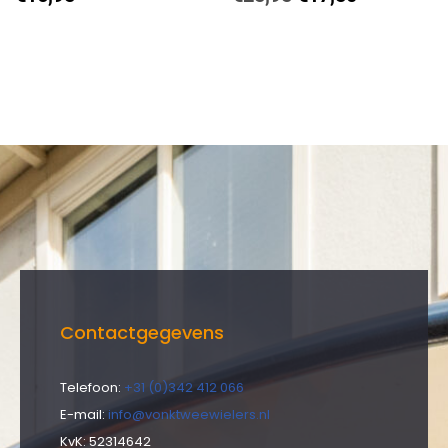
Contactgegevens
Telefoon:
+31 (0)342 412 066
E-mail:
info@vonktweewielers.nl
KvK: 52314642