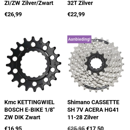
ZI/ZW Zilver/Zwart
32T Zilver
€
26,99
€
22,99
Aanbieding!
Kmc KETTINGWIEL
Shimano CASSETTE
BOSCH E-BIKE 1/8″
SH 7V ACERA HG41
ZW DIK Zwart
11-28 Zilver
€
16,95
€
25,95
€
17,50