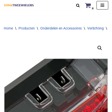
0
Ga
naar
de
Home
\
Producten
\
Onderdelen en Accessoires
\
Verlichting
\
A
inhoud