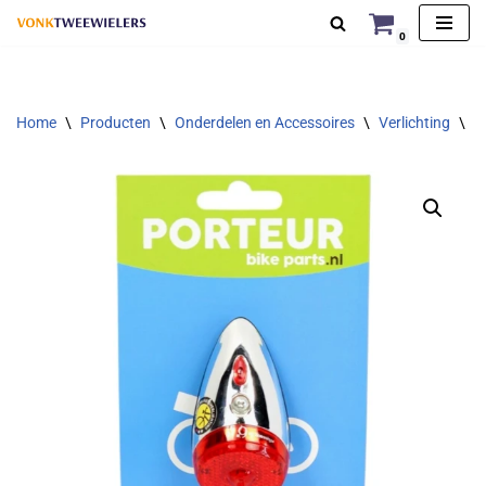
0
Ga
naar
de
Home
\
Producten
\
Onderdelen en Accessoires
\
Verlichting
\
A
inhoud