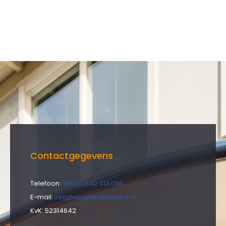
Contactgegevens
Telefoon:
+31 (0)342 412 066
E-mail:
info@vonktweewielers.nl
KvK: 52314642