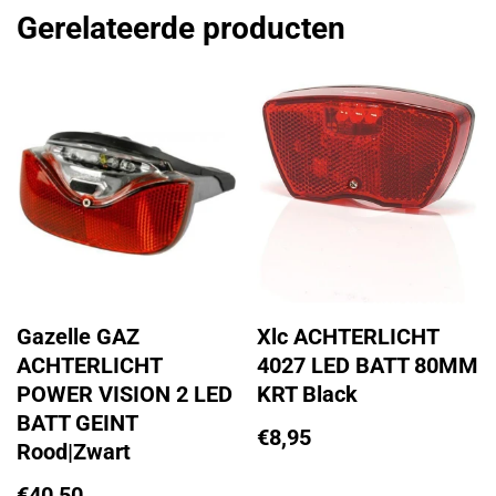
Gerelateerde producten
Gazelle GAZ
Xlc ACHTERLICHT
ACHTERLICHT
4027 LED BATT 80MM
POWER VISION 2 LED
KRT Black
BATT GEINT
€
8,95
Rood|Zwart
€
40,50