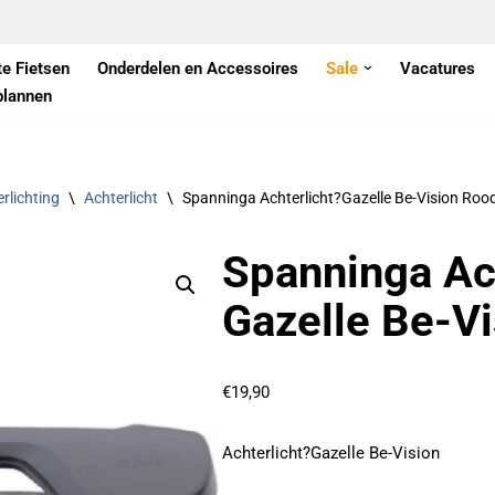
te Fietsen
Onderdelen en Accessoires
Sale
Vacatures
plannen
rlichting
\
Achterlicht
\
Spanninga Achterlicht?Gazelle Be-Vision Roo
Spanninga Ac
Gazelle Be-V
€
19,90
Achterlicht?Gazelle Be-Vision