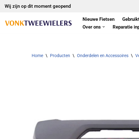
Wij zijn op dit moment geopend
Ga
Nieuwe Fietsen
Gebruik
naar
Over ons
Reparatie in
de
inhoud
Home
\
Producten
\
Onderdelen en Accessoires
\
Ve