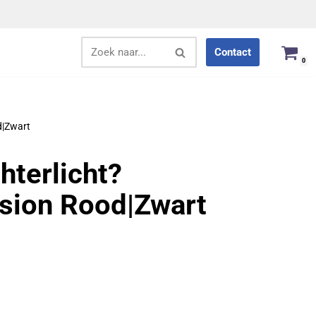
Contact
0
d|Zwart
hterlicht?
ision Rood|Zwart