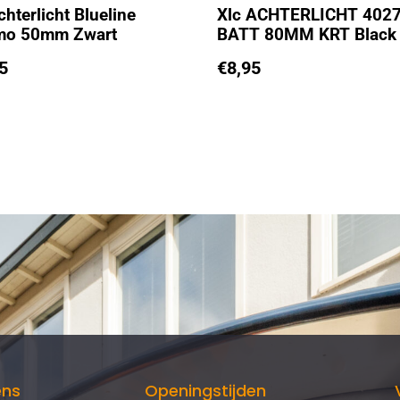
hterlicht Blueline
Xlc ACHTERLICHT 4027
mo 50mm Zwart
BATT 80MM KRT Black
5
€
8,95
ens
Openingstijden