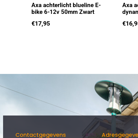
Axa achterlicht blueline E-
Axa ac
bike 6-12v 50mm Zwart
dyna
€
17,95
€
16,9
Contactgegevens
Adresgegev