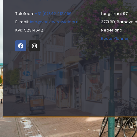
Telefoon:
+31 (0)342 412 066
Langstraat 97
E-mail:
info@vonktweewielers.nl
3771 BD, Barnevel
KvK: 52314642
Nederland
Route Planner